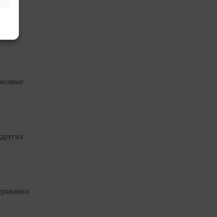
ансовые
 других
ировании.