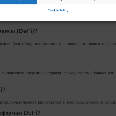
Cookie Policy
осы
инансы (DeFi)?
основе блокчейна, позволяющая пользователям проводить фин
и финансовых операций, устраняя необходимость в банках или
i?
тов, волатильность криптовалют и неопределенность в регул
атформам DeFi?