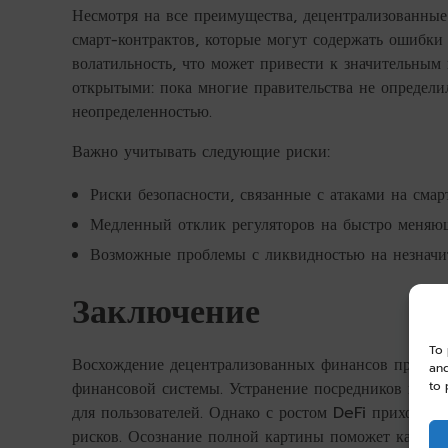
Несмотря на все преимущества, децентрализованны
смарт-контрактов, которые могут содержать ошибки 
волатильность, что может привести к значительным 
открытыми: пока многие правительства не определил
неопределенностью.
Важно учитывать следующие риски:
Риски безопасности, связанные с атаками на смар
Медленный отклик регуляторов на быстро меняющ
Возможные проблемы с ликвидностью на незначи
Заключение
To 
Восхождение децентрализованных финансов предста
and
to 
финансовой системы. Устранение посредников и во
для пользователей. Однако с ростом DeFi приходят
рисков. Осознание полной картины поможет как инв