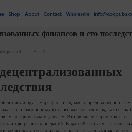
me
Shop
About
Contact
Wholesale
info@aokpubs.
изованных финансов и его последс
0
ategorized
 децентрализованных
следствия
обой новую эру в мире финансов, меняя представление о том
димость в традиционных финансовых посредниках, таких как б
совым инструментам и услугам. Это движение происходит на
ность и прозрачность операций. В данной статье мы рассмотри
нсовые рынки и потенциальные риски, с которыми могут стол