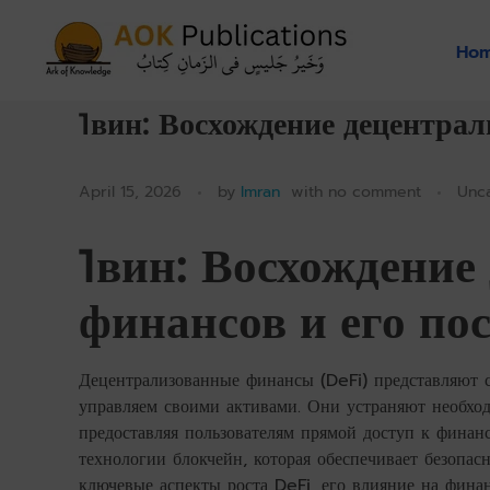
Ho
AOKPubs - Islamic ebooks, Wholesale & Print on-demand
AOKPubs – bringing you translations of major Islamic Books as ebooks and on-demand.
1вин: Восхождение децентрал
April 15, 2026
by
Imran
with
no comment
Unc
1вин: Восхождение
финансов и его по
Децентрализованные финансы (DeFi) представляют с
управляем своими активами. Они устраняют необхо
предоставляя пользователям прямой доступ к финан
технологии блокчейн, которая обеспечивает безопас
ключевые аспекты роста DeFi, его влияние на фина