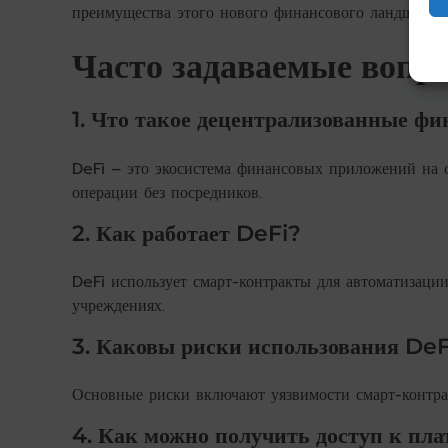
преимущества этого нового финансового ландшафта.
Часто задаваемые вопр
1. Что такое децентрализованные ф
DeFi – это экосистема финансовых приложений на 
операции без посредников.
2. Как работает DeFi?
DeFi использует смарт-контракты для автоматизаци
учреждениях.
3. Каковы риски использования DeF
Основные риски включают уязвимости смарт-контрак
4. Как можно получить доступ к пл