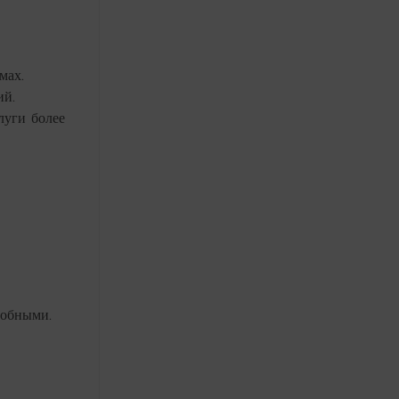
мах.
ий.
луги более
собными.