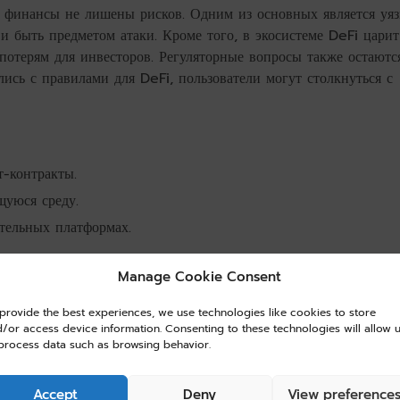
е финансы не лишены рисков. Одним из основных является уя
и быть предметом атаки. Кроме того, в экосистеме DeFi царит
потерям для инвесторов. Регуляторные вопросы также остаютс
ись с правилами для DeFi, пользователи могут столкнуться с
т-контракты.
уюся среду.
тельных платформах.
Manage Cookie Consent
provide the best experiences, we use technologies like cookies to store
вляет собой важный шаг к созданию более открытой и доступ
/or access device information. Consenting to these technologies will allow 
process data such as browsing behavior.
зможность управления активами напрямую открывают новые г
 и новые вызовы, которые требуют серьезного отношения и по
есторам, так и пользователям максимально эффективно исполь
Accept
Deny
View preference