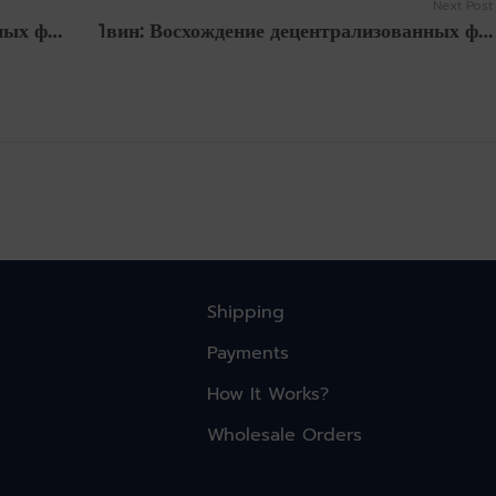
Next Post
1вин: Восхождение децентрализованных финансов и его последствия
1вин: Восхождение децентрализованных финансов и его последствия
Shipping
Payments
How It Works?
Wholesale Orders