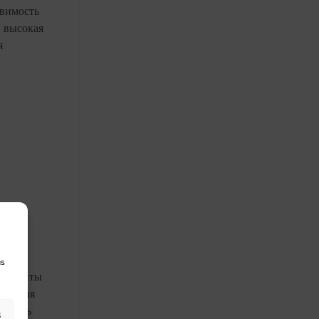
звимость
 высокая
я
ной
us
оризонты
нимания
зовать
s