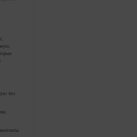
е,
ямую,
торые
е
ую без
ми.
 выплаты.