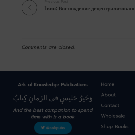
Previous Post
Comments are closed.
Home
Ark of Knowledge Publications
About
وَخَيرُ جَليسٍ في الزَمانِ كِتابُ
Contact
And the best companion to spend
Wholesale
time with is a book
Shop Books
@aokpubs