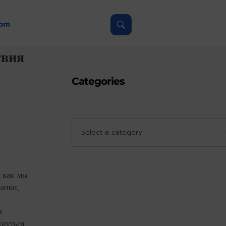
com
твия
Categories
, как мы
анки,
м
кнуться