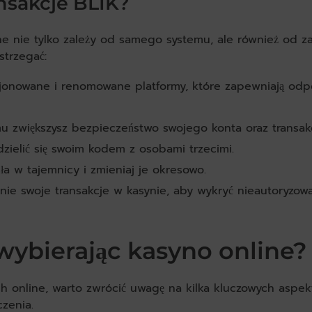
nsakcje BLIK?
ne nie tylko zależy od samego systemu, ale również od 
strzegać:
cjonowane i renomowane platformy, które zapewniają od
u zwiększysz bezpieczeństwo swojego konta oraz transakc
dzielić się swoim kodem z osobami trzecimi.
a w tajemnicy i zmieniaj je okresowo.
nie swoje transakcje w kasynie, aby wykryć nieautoryzow
wybierając kasyno online?
ch online, warto zwrócić uwagę na kilka kluczowych aspek
zenia.