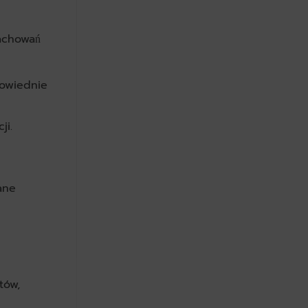
zachowań
powiednie
ji.
ane
tów,