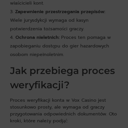
właścicieli kont.
Zapewnienie przestrzegania przepisów:
Wiele jurysdykcji wymaga od kasyn
potwierdzenia tożsamości graczy.
Ochrona nieletnich:
Proces ten pomaga w
zapobieganiu dostępu do gier hazardowych
osobom niepełnoletnim.
Jak przebiega proces
weryfikacji?
Proces weryfikacji konta w Vox Casino jest
stosunkowo prosty, ale wymaga od graczy
przygotowania odpowiednich dokumentów. Oto
kroki, które należy podjąć: