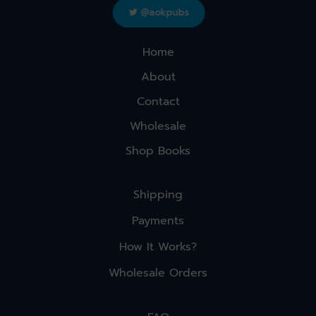
@aokpubs
Home
About
Contact
Wholesale
Shop Books
Shipping
Payments
How It Works?
Wholesale Orders