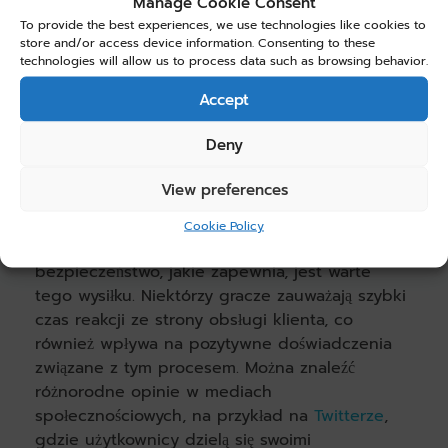
Manage Cookie Consent
Doświadczenia graczy z
To provide the best experiences, we use technologies like cookies to
store and/or access device information. Consenting to these
technologies will allow us to process data such as browsing behavior.
weryfikacją konta
Accept
Opinie graczy na temat weryfikacji konta w Vox
Deny
Casino są przeważnie pozytywne. Użytkownicy
cenią sobie dodatkowe zabezpieczenia, które
View preferences
przekładają się na ich spokojne granie. Wiele
osób podkreśla, że choć proces weryfikacji
Cookie Policy
może wydawać się czasochłonny, to
bezpieczeństwo, jakie zapewnia, jest warte
tego wysiłku. Niektórzy gracze zauważają szybki
czas reakcji ze strony obsługi klienta, co
również wpływa na pozytywne doświadczenia
związane z tym procesem. Można znaleźć
różnorodne opinie w mediach
społecznościowych, na przykład na
Twitterze
,
gdzie użytkownicy dzielą się swoimi