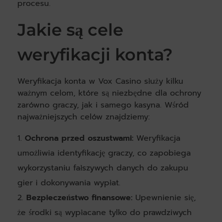
procesu.
Jakie są cele
weryfikacji konta?
Weryfikacja konta w Vox Casino służy kilku
ważnym celom, które są niezbędne dla ochrony
zarówno graczy, jak i samego kasyna. Wśród
najważniejszych celów znajdziemy:
Ochrona przed oszustwami:
Weryfikacja
umożliwia identyfikację graczy, co zapobiega
wykorzystaniu fałszywych danych do zakupu
gier i dokonywania wypłat.
Bezpieczeństwo finansowe:
Upewnienie się,
że środki są wypłacane tylko do prawdziwych