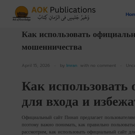
Ho
AOKPubs - Islamic ebooks, Wholesale & Print on-demand
AOKPubs – bringing you translations of major Islamic Books as ebooks and on-demand.
Как использовать официальн
мошенничества
April 15, 2026
by
Imran
with
no comment
Unc
Как использовать
для входа и избеж
Официальный сайт Пинап предлагает пользователям
поэтому важно понимать, как правильно пользовать
рассмотрим, как использовать официальный сайт дл