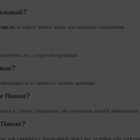
иальный?
-up.ru
, и ищите значок замка для проверки соединения.
ользуйтесь ею, следуя инструкциям.
инап?
тификацию и не делитесь своими данными.
те Пинап?
титься в службу поддержки для уточнения данной информации.
и Пинап?
ом, как связаться с поддержкой через чат, телефон или электр