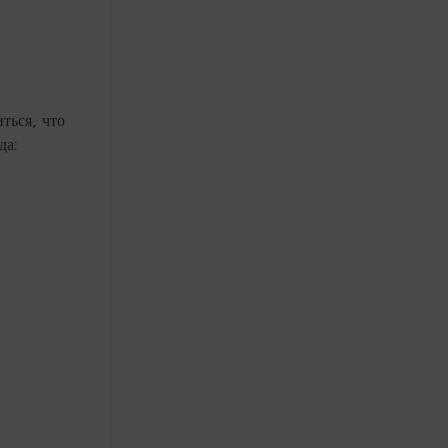
ться, что
да: