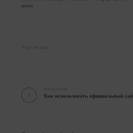
почту.
Tags: No tags
Previous Post