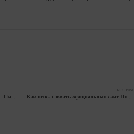
Next Post
Как использовать официальный сайт Пинап для входа и избежать мошенничества
Как использовать официальный сайт Пинап для входа и избежать мошенничества