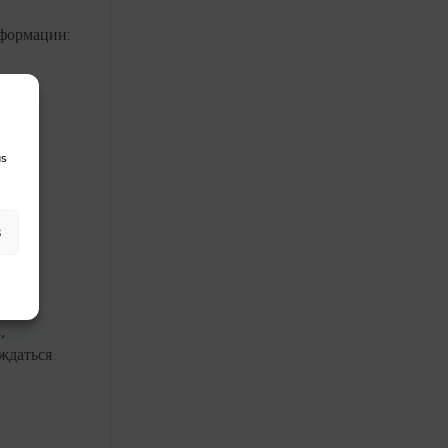
формации:
us
s
ным
,
ждаться