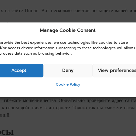
 на сайте Пинап. Вот несколько советов по защите вашей ин
 цифр и специальных символов.
Manage Cookie Consent
 пользователями.
provide the best experiences, we use technologies like cookies to store
/or access device information. Consenting to these technologies will allow 
ние для защиты ваших устройств.
process data such as browsing behavior.
ода с неизвестных устройств.
Accept
Deny
View preference
Cookie Policy
 требует внимательности и осторожности. Следуя перечислен
 избежать мошенничества. Обязательно проверяйте адрес сайта
 к своим действиям в интернете. Только так вы сможете насла
аний.
осы