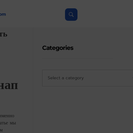
com
ть
Categories
нап
 именно
татье мы
ам