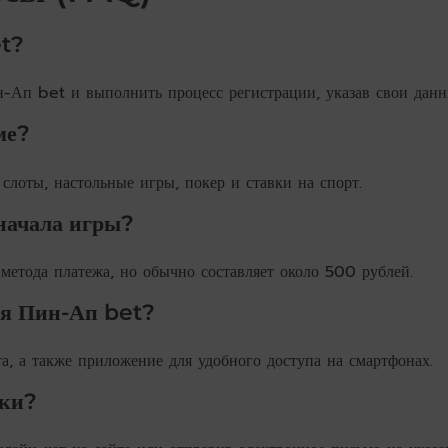
et?
н-Ап bet и выполнить процесс регистрации, указав свои данн
ме?
слоты, настольные игры, покер и ставки на спорт.
начала игры?
етода платежа, но обычно составляет около 500 рублей.
ля Пин-Ап bet?
, а также приложение для удобного доступа на смартфонах.
жки?