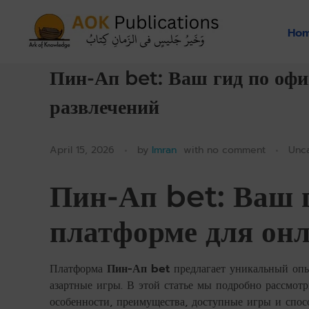
Ho
AOKPubs - Islamic ebooks, Wholesale & Print on-demand
AOKPubs – bringing you translations of major Islamic Books as ebooks and on-demand.
Пин-Ап bet: Ваш гид по оф
развлечений
April 15, 2026
by
Imran
with
no comment
Unc
Пин-Ап bet: Ваш 
платформе для онл
Платформа
Пин-Ап bet
предлагает уникальный опыт
азартные игры. В этой статье мы подробно рассмот
особенности, преимущества, доступные игры и спос