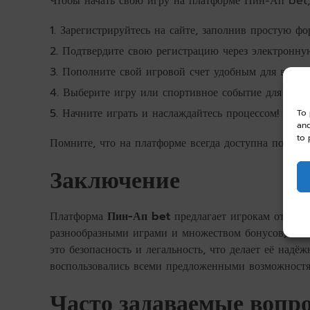
Чтобы начать свою игру на платформе Пин-Ап bet, 
Зарегистрируйтесь на сайте, заполнив простую фо
Подтвердите свою регистрацию через электронну
Пополните свой игровой счет удобным для вас сп
Выберите игру или спортивное событие для ставо
Начните играть и наслаждайтесь процессом!
To 
and
to 
Помните, что на платформе всегда доступна полезна
Заключение
Платформа
Пин-Ап bet
предлагает игрокам отличн
разнообразными играми и множеством бонусов, она 
это безопасность и легальность, что делает её над
воспользовались всеми предложенными возможностя
Часто задаваемые вопр