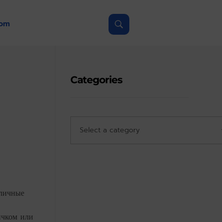
com
Categories
зличные
ичком или