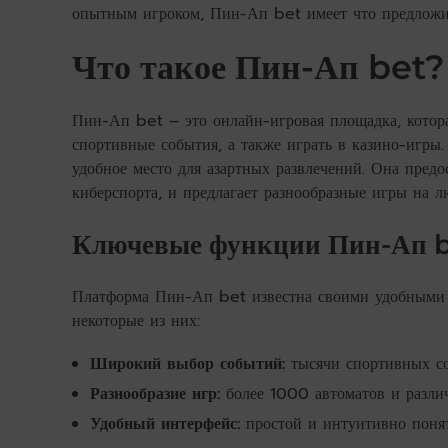
опытным игроком, Пин-Ап bet имеет что предложи
Что такое Пин-Ап bet?
Пин-Ап bet – это онлайн-игровая площадка, котора
спортивные события, а также играть в казино-игры
удобное место для азартных развлечений. Она пред
киберспорта, и предлагает разнообразные игры на л
Ключевые функции Пин-Ап 
Платформа Пин-Ап bet известна своими удобными 
некоторые из них:
Широкий выбор событий:
тысячи спортивных с
Разнообразие игр:
более 1000 автоматов и разли
Удобный интерфейс:
простой и интуитивно поня