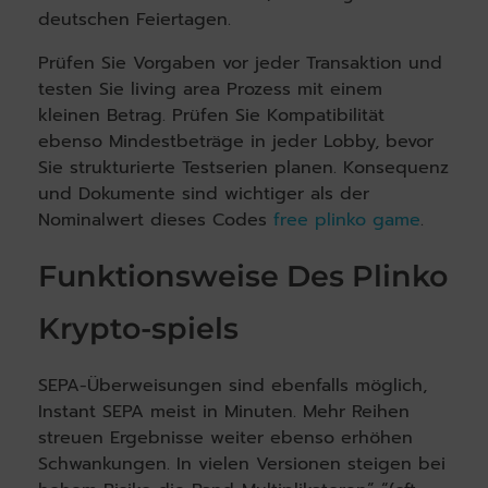
deutschen Feiertagen.
Prüfen Sie Vorgaben vor jeder Transaktion und
testen Sie living area Prozess mit einem
kleinen Betrag. Prüfen Sie Kompatibilität
ebenso Mindestbeträge in jeder Lobby, bevor
Sie strukturierte Testserien planen. Konsequenz
und Dokumente sind wichtiger als der
Nominalwert dieses Codes
free plinko game
.
Funktionsweise Des Plinko
Krypto-spiels
SEPA-Überweisungen sind ebenfalls möglich,
Instant SEPA meist in Minuten. Mehr Reihen
streuen Ergebnisse weiter ebenso erhöhen
Schwankungen. In vielen Versionen steigen bei