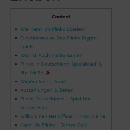
Content
Wie Kann Ich Plinko Spielen?
Funktionsweise Des Plinko Krypto-
spiels
Was Ist Auch Plinko Game?
Plinko In Deutschland Spielablauf &
Rtp Erklärt
Wählen Sie Ihr Spiel
Auszahlungen & Zeiten
Plinko Deutschland – Spiel Um
Echtes Geld
Willkommen Bei Official Plinko Online
Kann Ich Plinko 1 Echtes Geld