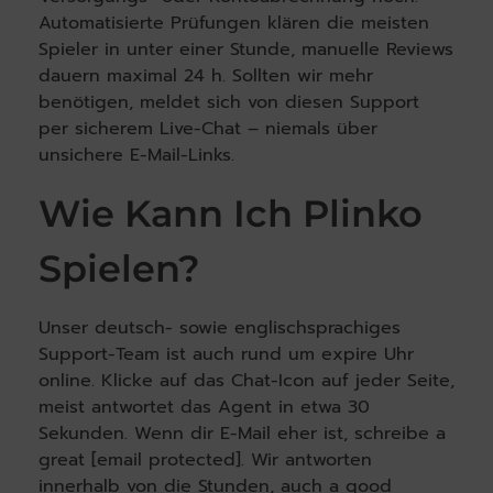
Automatisierte Prüfungen klären die meisten
Spieler in unter einer Stunde, manuelle Reviews
dauern maximal 24 h. Sollten wir mehr
benötigen, meldet sich von diesen Support
per sicherem Live-Chat – niemals über
unsichere E-Mail-Links.
Wie Kann Ich Plinko
Spielen?
Unser deutsch- sowie englischsprachiges
Support-Team ist auch rund um expire Uhr
online. Klicke auf das Chat-Icon auf jeder Seite,
meist antwortet das Agent in etwa 30
Sekunden. Wenn dir E-Mail eher ist, schreibe a
great [email protected]. Wir antworten
innerhalb von die Stunden, auch a good