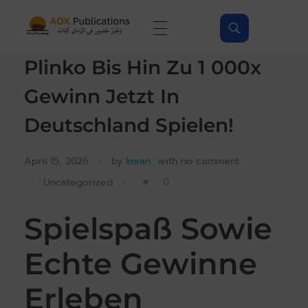
AOKPubs - Islamic ebooks, Wholesale & Print on-demand
AOKPubs – bringing you translations of major Islamic Books as ebooks and on-demand.
Plinko Bis Hin Zu 1 000x
Gewinn Jetzt In
Deutschland Spielen!
April 15, 2026
by
Imran
with
no comment
0
Uncategorized
Spielspaß Sowie
Echte Gewinne
Erleben