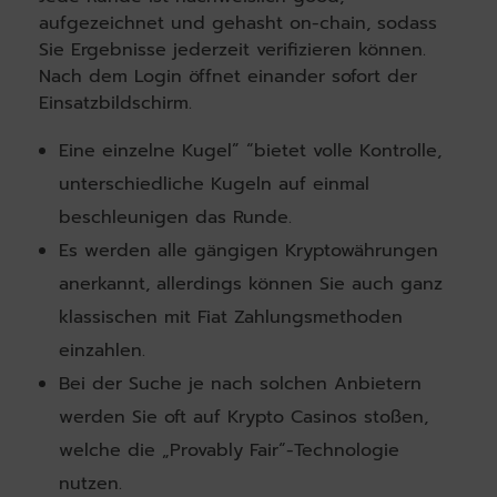
aufgezeichnet und gehasht on-chain, sodass
Sie Ergebnisse jederzeit verifizieren können.
Nach dem Login öffnet einander sofort der
Einsatz­bildschirm.
Eine einzelne Kugel” “bietet volle Kontrolle,
unterschiedliche Kugeln auf einmal
beschleunigen das Runde.
Es werden alle gängigen Kryptowährungen
anerkannt, allerdings können Sie auch ganz
klassischen mit Fiat Zahlungsmethoden
einzahlen.
Bei der Suche je nach solchen Anbietern
werden Sie oft auf Krypto Casinos stoßen,
welche die „Provably Fair“-Technologie
nutzen.