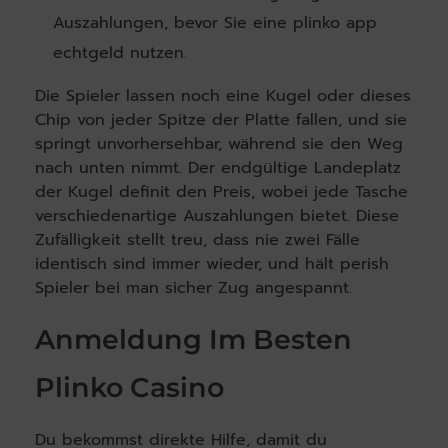
Auszahlungen, bevor Sie eine plinko app
echtgeld nutzen.
Die Spieler lassen noch eine Kugel oder dieses
Chip von jeder Spitze der Platte fallen, und sie
springt unvorhersehbar, während sie den Weg
nach unten nimmt. Der endgültige Landeplatz
der Kugel definit den Preis, wobei jede Tasche
verschiedenartige Auszahlungen bietet. Diese
Zufälligkeit stellt treu, dass nie zwei Fälle
identisch sind immer wieder, und hält perish
Spieler bei man sicher Zug angespannt.
Anmeldung Im Besten
Plinko Casino
Du bekommst direkte Hilfe, damit du