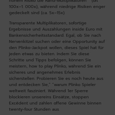
hohem Risiko die Rand-Multiplikatoren” “(oft
100x–1. 000x), während niedrige Risiken enger
gedeckelt sind (ca. 5x–15x).
Transparente Multiplikatoren, sofortige
Ergebnisse und Auszahlungen inside Euro mit
Bankensicherheitsstandard. Egal, ob Sie nach
Nervenkitzel suchen oder eine Opportunity auf
den Plinko-Jackpot wollen, dieses Spiel hat für
jeden etwas zu bieten. Indem Sie diese
Schritte und Tipps befolgen, können Sie
meistern, how to play Plinko, während Sie ein
sicheres und angenehmes Erlebnis
sicherstellen. Probieren Sie es noch heute aus
und entdecken Sie,” “warum Plinko Spieler
weltweit fasziniert. Während 1er Sperre
blockieren unsereins Einsätze, stoppen
Excédent und zahlen offene Gewinne binnen
twenty-four Stunden aus.