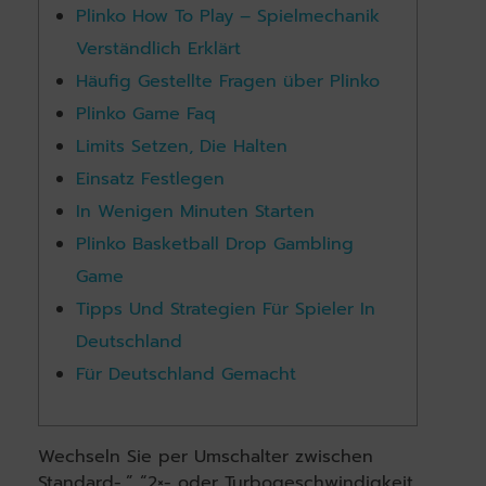
Plinko How To Play – Spielmechanik
Verständlich Erklärt
Häufig Gestellte Fragen über Plinko
Plinko Game Faq
Limits Setzen, Die Halten
Einsatz Festlegen
In Wenigen Minuten Starten
Plinko Basketball Drop Gambling
Game
Tipps Und Strategien Für Spieler In
Deutschland
Für Deutschland Gemacht
Wechseln Sie per Umschalter zwischen
Standard-,” “2×- oder Turbogeschwindigkeit