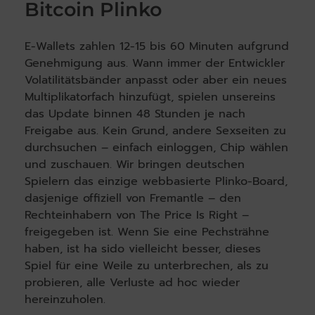
Bitcoin Plinko
E-Wallets zahlen 12-15 bis 60 Minuten aufgrund
Genehmigung aus. Wann immer der Entwickler
Volatilitäts­bänder anpasst oder aber ein neues
Multiplikator­fach hinzufügt, spielen unsereins
das Update binnen 48 Stunden je nach
Freigabe aus. Kein Grund, andere Sexseiten zu
durchsuchen – einfach einloggen, Chip wählen
und zuschauen. Wir bringen deutschen
Spielern das einzige webbasierte Plinko-Board,
dasjenige offiziell von Fremantle – den
Rechteinhabern von The Price Is Right –
freigegeben ist. Wenn Sie eine Pechsträhne
haben, ist ha sido vielleicht besser, dieses
Spiel für eine Weile zu unterbrechen, als zu
probieren, alle Verluste ad hoc wieder
hereinzuholen.