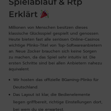
Spielablauf & Rtp
Erklärt
Millionen von Menschen besitzen dieses
klassische Glücksspiel gespielt und genossen.
Heute bieten fast alle seriösen Online-Casinos
wichtige Plinko-Titel von Top-Softwareanbietern
an. Neue Zocker brauchen sich keine Sorgen
zu machen, da das Spiel sehr intuitiv ist. Die
ersten Schritte sind bei allen Anbietern nahezu
äquivalent.
Wir hosten das offizielle BGaming-Plinko für
Deutschland.
Das Layout ist klar, die Bedienelemente
liegen griffbereit, richtige Einstellungen dort,
bei wem du sie erwartest.