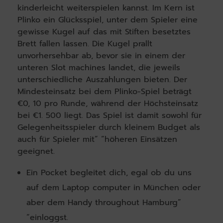
kinderleicht weiter­spielen kannst. Im Kern ist
Plinko ein Glücksspiel, unter dem Spieler eine
gewisse Kugel auf das mit Stiften besetztes
Brett fallen lassen. Die Kugel prallt
unvorhersehbar ab, bevor sie in einem der
unteren Slot machines landet, die jeweils
unterschiedliche Auszahlungen bieten. Der
Mindesteinsatz bei dem Plinko-Spiel beträgt
€0, 10 pro Runde, während der Höchsteinsatz
bei €1. 500 liegt. Das Spiel ist damit sowohl für
Gelegenheitsspieler durch kleinem Budget als
auch für Spieler mit” “höheren Einsätzen
geeignet.
Ein Pocket begleitet dich, egal ob du uns
auf dem Laptop computer in München oder
aber dem Handy throughout Hamburg”
“einloggst.