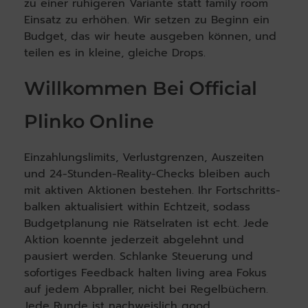
zu einer ruhigeren Variante statt family room
Einsatz zu erhöhen. Wir setzen zu Beginn ein
Budget, das wir heute ausgeben können, und
teilen es in kleine, gleiche Drops.
Willkommen Bei Official
Plinko Online
Einzahlungs­limits, Verlust­grenzen, Auszeiten
und 24-Stunden-Reality-Checks bleiben auch
mit aktiven Aktionen bestehen. Ihr Fortschritts­
balken aktualisiert within Echtzeit, sodass
Budget­planung nie Rätselraten ist echt. Jede
Aktion koennte jederzeit abgelehnt und
pausiert werden. Schlanke Steuerung und
sofortiges Feedback halten living area Fokus
auf jedem Abpraller, nicht bei Regelbüchern.
Jede Runde ist nachweislich good,