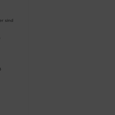
er sind
n
.