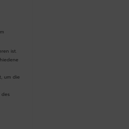
um
ren ist.
chiedene
t, um die
z des