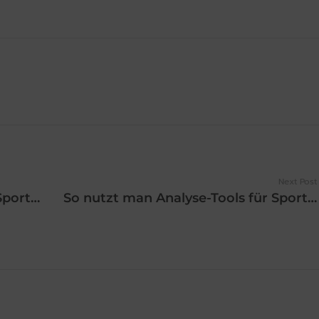
Next Post
So nutzt man Analyse-Tools für Sportwetten ohne Oase in Deutschland
So nutzt man Analyse-Tools für Sportwetten ohne Oase in Deutschland