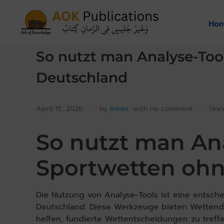
Ho
AOKPubs - Islamic ebooks, Wholesale & Print on-demand
AOKPubs – bringing you translations of major Islamic Books as ebooks and on-demand.
So nutzt man Analyse-Too
Deutschland
April 15, 2026
by
Imran
with
no comment
Unc
So nutzt man Ana
Sportwetten ohn
Die Nutzung von Analyse-Tools ist eine entsch
Deutschland. Diese Werkzeuge bieten Wettenden
helfen, fundierte Wettentscheidungen zu treff