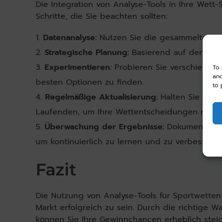
Die Integration von Analyse-Tools in Ihre Wett-
Schritte, die Sie beachten sollten:
Datenanalyse:
Nutzen Sie die gesammelten St
Strategische Planung:
Basierend auf den Anal
Experimentieren:
Probieren Sie verschiedene 
To 
and
besten Optionen zu finden.
to 
Regelmäßige Aktualisierung:
Halten Sie sich
Laufenden, um Ihre Wettentscheidungen nicht 
Überwachung der Ergebnisse:
Dokumentieren
um kontinuierlich zu lernen und zu verbessern.
Fazit
Die Nutzung von Analyse-Tools für Sportwetten
Markt erfolgreich zu sein. Durch die richtige W
können Sie Ihre Gewinnchancen erheblich steig