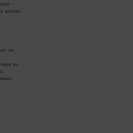
ssern –
ls achten
ten zu
nisse zu
zu
isten