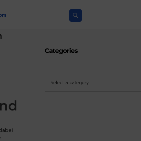
com
n
Categories
and
dabei
n