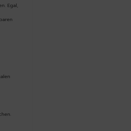
n. Egal,
gbaren
galen
chen.