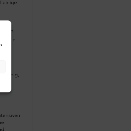
d einige
nen.
ieren.
 um die
us
s
 Erfolg,
ntensiven
ie
nd