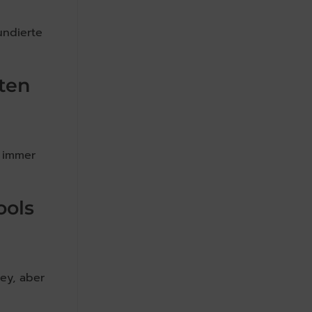
undierte
ten
 immer
ools
ey, aber