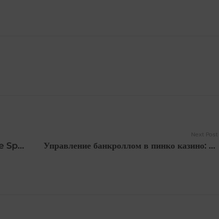
Next Post
Wie man sichere nicht lizenzierte Sportwetten in Deutschland erkennt und bewertet
Управление банкроллом в пинко казино: ключ к успеху