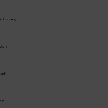
ethoden,
nden
auch
nen