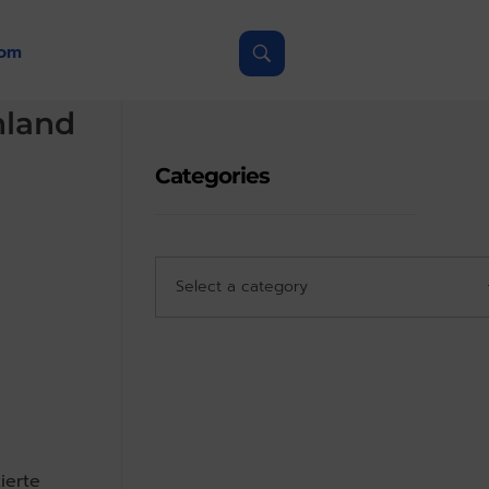
com
hland
Categories
ierte