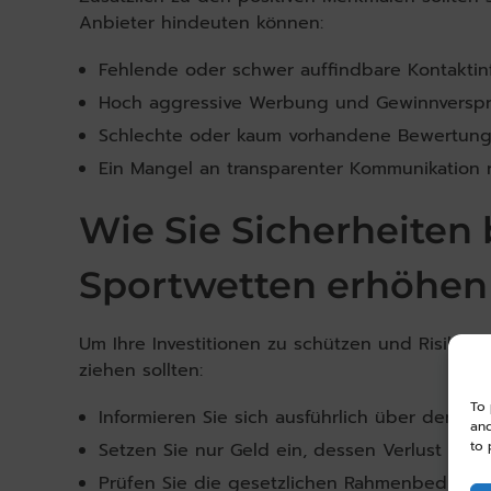
Anbieter hindeuten können:
Fehlende oder schwer auffindbare Kontaktin
Hoch aggressive Werbung und Gewinnverspr
Schlechte oder kaum vorhandene Bewertung
Ein Mangel an transparenter Kommunikation
Wie Sie Sicherheiten b
Sportwetten erhöhen
Um Ihre Investitionen zu schützen und Risiken z
ziehen sollten:
To 
Informieren Sie sich ausführlich über den Anb
and
to 
Setzen Sie nur Geld ein, dessen Verlust Sie s
Prüfen Sie die gesetzlichen Rahmenbedingun