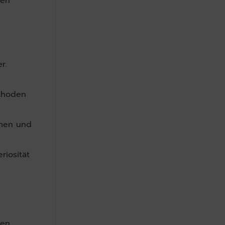
ten
r.
ethoden
rmen und
riosität
sen