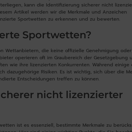
rliegen, kann die Identifizierung sicherer nicht lizenzie
diesem Artikel werden wir die Merkmale und Anzeichen
zenzierte Sportwetten zu erkennen und zu bewerten.
ierte Sportwetten?
on Wettanbietern, die keine offizielle Genehmigung oder
ieter operieren oft im Graubereich der Gesetzgebung 
ten wie ihre lizenzierten Konkurrenten. Während einige 
uch dazugehörige Risiken. Es ist wichtig, sich über die M
undierte Entscheidungen treffen zu können.
herer nicht lizenzierter
wetten ist es essenziell, bestimmte Merkmale zu berücks