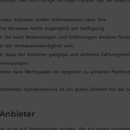
 können. Hier sind einige wichtige Punkte, die Sie beach
riöse Anbieter stellen Informationen über ihre
che Hinweise leicht zugänglich zur Verfügung.
 Sie nach Bewertungen und Erfahrungen anderer Nutze
r die Vertrauenswürdigkeit sein.
f, dass der Anbieter gängige und sicheres Zahlungsm
berweisungen.
ieten faire Wettquoten im Vergleich zu anderen Plattfo
fsbereiter Kundenservice ist ein gutes Zeichen für die Se
 Anbieter
 Sie auch auf Warnzeichen achten, die auf einen unseriö