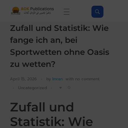
AOKPubs - Islamic ebooks, Wholesale & Print on-demand
AOKPubs – bringing you translations of major Islamic Books as ebooks and on-demand.
Zufall und Statistik: Wie
fange ich an, bei
Sportwetten ohne Oasis
zu wetten?
April 15, 2026
by
Imran
with
no comment
0
Uncategorized
Zufall und
Statistik: Wie